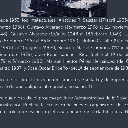
sde 1933, los intelectuales: Arístides R. Salazar (17/abril 1
 marzo 1938), Gustavo Alvarado (15/marzo 1938 al 21/ noviem
8), Gustavo Alvarado (15/julio 1948 al 18/febrero 1949), L
(8/febrero 1957 al 8/diciembre 1960), Rufino Castillo (9/ di
19961 al 10/agosto 1964), Ricardo Martel Caminos (11/ jul
 diciembre 1979), José René Sánchez Rico (del 5 al 19 de 
79 al 5/marzo 1980), Manuel Héctor Pérez Hernández (del 6
arzo 1987) y José Oscar Briceño (del 1º de septiembre de 198
e de los directores y administradores. Fue la Ley de Imprent
 año la que obligó a tal requisito, en su art. 11.
ara quien estudie el proceso político Administrativo de El Salv
stración Pública, la creación de nuevos organismos del Est
rica, colecciones incompletas se encuentran en la Biblioteca 