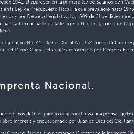
sde 1941, al aparecer en la primera ley de Salarios con Capí
s en la Ley de Presupuesto Fiscal; la que prevaleció hasta 1973
 Interior y por Decreto Legislativo No. 509 de 21 de diciembre d
 pasó a formar parte de la Imprenta Nacional, como un Depa
icial.
o Ejecutivo No. 45, Diario Oficial No. 152, tomo 160, corre
a, del Diario Oficial, el cual es reformado por Decreto Ejecu
Imprenta Nacional.
an de Dios del Cid, para lo cual constituyó una prensa, grabó 
er libro impreso y encuadernado por Juan de Dios del Cid, ll
ral Gerardo Barrios, fue nombrado Director de la Imprenta Na