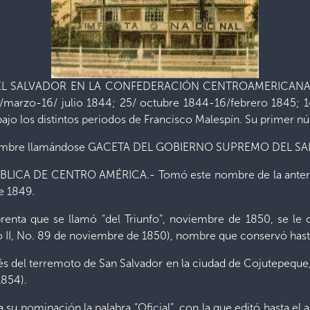
 SALVADOR EN LA CONFEDERACIÓN CENTROAMERICANA.- Se 
marzo-16/ julio 1844; 25/ octubre 1844-16/febrero 1845; 1
jo los distintos periodos de Francisco Malespín. Su primer nú
 nombre llamándose GACETA DEL GOBIERNO SUPREMO DEL S
ICA DE CENTRO AMÉRICA.- Tomó este nombre de la anterio
e 1849.
renta que se llamó “del Triunfo”, noviembre de 1850, se le 
I, No. 89 de noviembre de 1850), nombre que conservó hast
del terremoto de San Salvador en la ciudad de Cojutepeque, s
1854).
a su nominación la palabra “Oficial”, con la que editó hasta e